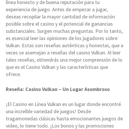
línea honesto y de buena reputación para tu
experiencia de juego. Antes de empezar a jugar,
deseas recopilar la mayor cantidad de información
posible sobre el casino y el potencial de ganancias
substanciales. Surgen muchas preguntas. Por lo tanto,
es esencial leer las opiniones de los jugadores sobre
Vulkan. Estas son reseñas auténticas y honestas, que a
veces se asemejan a reseñas del casino Vulkan. Al leer
tales reseñas, obtendrás una mejor comprensión de lo
que es el Casino Vulkan y las características que
ofrece.
Reseña: Casino Vulkan – Un Lugar Asombroso
¡El Casino en Línea Vulkan es un lugar donde encontré
una increíble variedad de juegos! Desde
tragamonedas clásicas hasta emocionantes juegos de
video, lo tiene todo. ¡Los bonos y las promociones