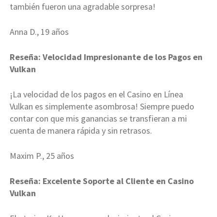
también fueron una agradable sorpresa!
Anna D., 19 años
Reseña: Velocidad Impresionante de los Pagos en
Vulkan
¡La velocidad de los pagos en el Casino en Línea
Vulkan es simplemente asombrosa! Siempre puedo
contar con que mis ganancias se transfieran a mi
cuenta de manera rápida y sin retrasos.
Maxim P., 25 años
Reseña: Excelente Soporte al Cliente en Casino
Vulkan