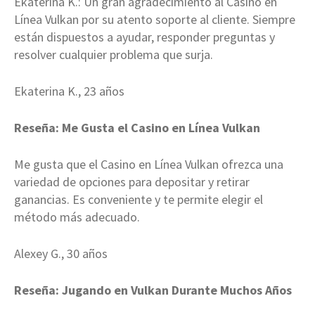
Ekaterina K.: Un gran agradecimiento al Casino en
Línea Vulkan por su atento soporte al cliente. Siempre
están dispuestos a ayudar, responder preguntas y
resolver cualquier problema que surja.
Ekaterina K., 23 años
Reseña: Me Gusta el Casino en Línea Vulkan
Me gusta que el Casino en Línea Vulkan ofrezca una
variedad de opciones para depositar y retirar
ganancias. Es conveniente y te permite elegir el
método más adecuado.
Alexey G., 30 años
Reseña: Jugando en Vulkan Durante Muchos Años