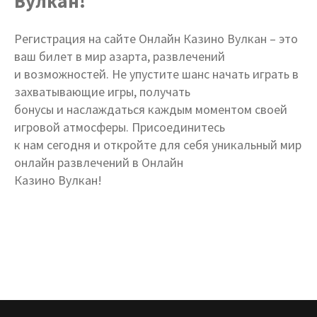
Вулкан!
Регистрация на сайте Онлайн Казино Вулкан – это
ваш билет в мир азарта, развлечений
и возможностей. Не упустите шанс начать играть в
захватывающие игры, получать
бонусы и наслаждаться каждым моментом своей
игровой атмосферы. Присоединитесь
к нам сегодня и откройте для себя уникальный мир
онлайн развлечений в Онлайн
Казино Вулкан!