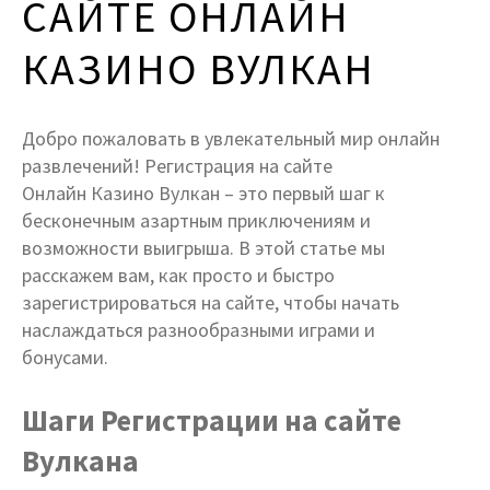
САЙТЕ ОНЛАЙН
КАЗИНО ВУЛКАН
Добро пожаловать в увлекательный мир онлайн
развлечений! Регистрация на сайте
Онлайн Казино Вулкан – это первый шаг к
бесконечным азартным приключениям и
возможности выигрыша. В этой статье мы
расскажем вам, как просто и быстро
зарегистрироваться на сайте, чтобы начать
наслаждаться разнообразными играми и
бонусами.
Шаги Регистрации на сайте
Вулкана