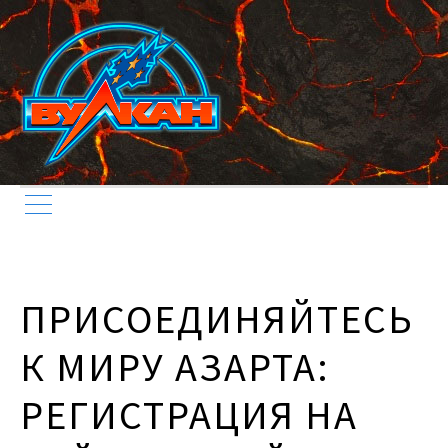
ПРИСОЕДИНЯЙТЕСЬ
К МИРУ АЗАРТА:
РЕГИСТРАЦИЯ НА