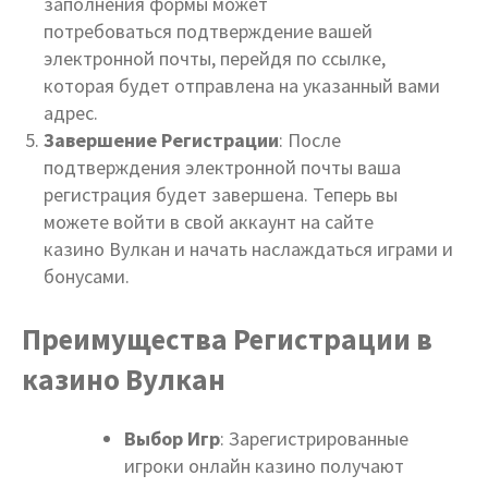
заполнения формы может
потребоваться подтверждение вашей
электронной почты, перейдя по ссылке,
которая будет отправлена на указанный вами
адрес.
Завершение Регистрации
: После
подтверждения электронной почты ваша
регистрация будет завершена. Теперь вы
можете войти в свой аккаунт на сайте
казино Вулкан и начать наслаждаться играми и
бонусами.
Преимущества Регистрации в
казино Вулкан
Выбор Игр
: Зарегистрированные
игроки онлайн казино получают