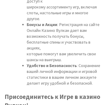
доступ к
широкому ассортименту игр, включая
слоты, настольные игры и многое
другое.
Бонусы и Акции
: Регистрация на сайте
Онлайн Казино Вулкан дает вам
возможность получать бонусы,
бесплатные спины и участвовать в
акциях,
которые помогут вам увеличить свои
шансы на выигрыш.
Удобство и Безопасность
: Сохранение
вашей личной информации и игровой
статистики в вашем личном аккаунте
делает игру удобной и безопасной.
Присоединитесь к Игре в казино