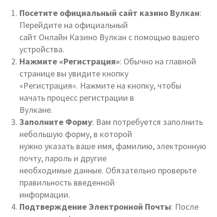
Посетите официальный сайт казино Вулкан
:
Перейдите на официальный
сайт Онлайн Казино Вулкан с помощью вашего
устройства.
Нажмите «Регистрация»
: Обычно на главной
странице вы увидите кнопку
«Регистрация». Нажмите на кнопку, чтобы
начать процесс регистрации в
Вулкане.
Заполните Форму
: Вам потребуется заполнить
небольшую форму, в которой
нужно указать ваше имя, фамилию, электронную
почту, пароль и другие
необходимые данные. Обязательно проверьте
правильность введенной
информации.
Подтверждение Электронной Почты
: После